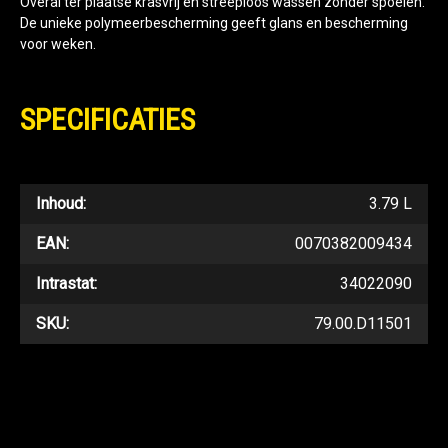
Overal ter plaatse krasvrij en streeploos wassen zonder spoelen.
De unieke polymeerbescherming geeft glans en bescherming
voor weken.
SPECIFICATIES
Inhoud:
3.79 L
EAN:
0070382009434
Intrastat:
34022090
SKU:
79.00.D11501