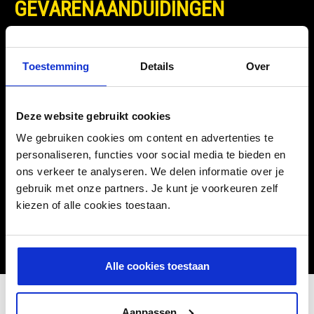
GEVARENAANDUIDINGEN
EUH208 - Kan een allergische reactie veroorzaken.
Toestemming
Details
Over
DOWNLOADS
Deze website gebruikt cookies
We gebruiken cookies om content en advertenties te
personaliseren, functies voor social media te bieden en
Veiligheidsinstructies
ons verkeer te analyseren. We delen informatie over je
gebruik met onze partners. Je kunt je voorkeuren zelf
kiezen of alle cookies toestaan.
Alle cookies toestaan
Aanpassen