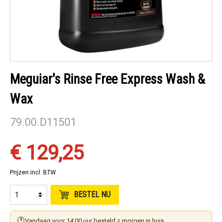
Meguiar's Rinse Free Express Wash &
Wax
79.00.D11501
€ 129,25
Prijzen incl. BTW
BESTEL NU
🕐
Vandaag voor 14:00 uur besteld = morgen in huis.