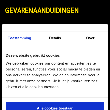
GEVARENAANDUIDINGEN
Toestemming
Details
Over
H319 - Veroorzaakt ernstige oogirritatie.
EUH208 - Kan een allergische reactie veroorzaken.
Deze website gebruikt cookies
We gebruiken cookies om content en advertenties te
DOWNLOADS
personaliseren, functies voor social media te bieden en
ons verkeer te analyseren. We delen informatie over je
gebruik met onze partners. Je kunt je voorkeuren zelf
kiezen of alle cookies toestaan.
Veiligheidsinstructies
Alle cookies toestaan