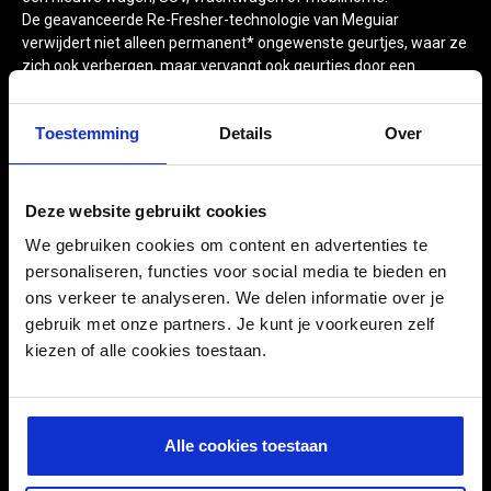
De geavanceerde Re-Fresher-technologie van Meguiar
verwijdert niet alleen permanent* ongewenste geurtjes, waar ze
zich ook verbergen, maar vervangt ook geurtjes door een
aangename geur die weken aanhoudt.
Meguiar's Whole Car Air-Re-Fresher verfrist het volledige
Toestemming
Details
Over
interieur, door gebruik te maken van het recirculatiesysteem van
een auto, van de tapijten tot de hemelbekleding en alle andere
moeilijk bereikbare plaatsen.
* Meguiar's Re-Fresher-technologie verwijdert permanent bestaande slechte geuren
Deze website gebruikt cookies
door chemische binding op moleculair niveau.
We gebruiken cookies om content en advertenties te
personaliseren, functies voor social media te bieden en
ons verkeer te analyseren. We delen informatie over je
gebruik met onze partners. Je kunt je voorkeuren zelf
GEBRUIKSAANWIJZING
kiezen of alle cookies toestaan.
Er mag niemand in het voertuig zitten ten tijde van gebruik. Geen
personen, geen huisdieren en geen planten. Stofzuig en reinig
Alle cookies toestaan
tapijt en bekleding. Parkeer de auto in de schaduw en in een
goed geventileerde ruimte. Gebruik niet meer dan 1 bus per auto