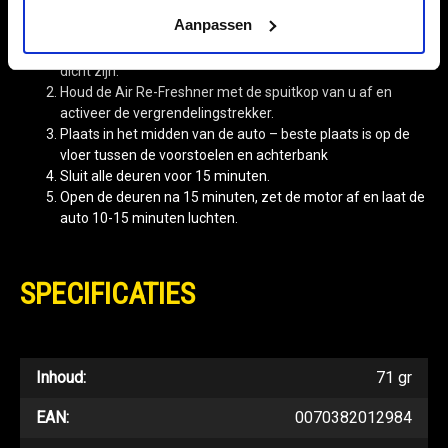
per keer.
Aanpassen
Start de auto met de ventilator op de hoogste stand
(koude lucht, circuleren) en zorg dat de ramen van de auto
dicht zijn.
Houd de Air Re-Freshner met de spuitkop van u af en
activeer de vergrendelingstrekker.
Plaats in het midden van de auto – beste plaats is op de
vloer tussen de voorstoelen en achterbank
Sluit alle deuren voor 15 minuten.
Open de deuren na 15 minuten, zet de motor af en laat de
auto 10-15 minuten luchten.
SPECIFICATIES
Inhoud:
71 gr
EAN:
0070382012984