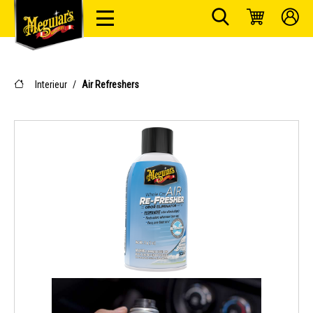
Interieur
/
Air Refreshers