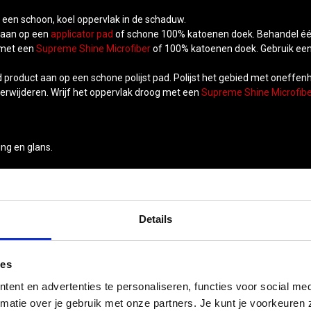
een schoon, koel oppervlak in de schaduw.
 aan op een
applicator pad
of schone 100% katoenen doek. Behandel één o
t met een
Supreme Shine Microfiber
of 100% katoenen doek. Gebruik een
 product aan op een schone polijst pad. Polijst het gebied met oneff
rwijderen. Wrijf het oppervlak droog met een
Supreme Shine Microfib
ng en glans.
Details
473 ml
ies
0070382800604
ent en advertenties te personaliseren, functies voor social med
matie over je gebruik met onze partners. Je kunt je voorkeuren z