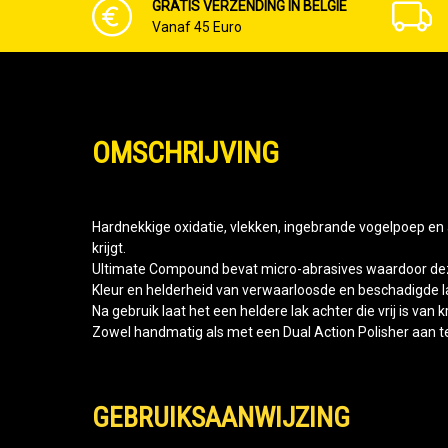
GRATIS VERZENDING IN BELGIË
Vanaf 45 Euro
OMSCHRIJVING
Hardnekkige oxidatie, vlekken, ingebrande vogelpoep en a
krijgt.
Ultimate Compound bevat micro-abrasives waardoor deze v
Kleur en helderheid van verwaarloosde en beschadigde l
Na gebruik laat het een heldere lak achter die vrij is van k
Zowel handmatig als met een Dual Action Polisher aan t
GEBRUIKSAANWIJZING