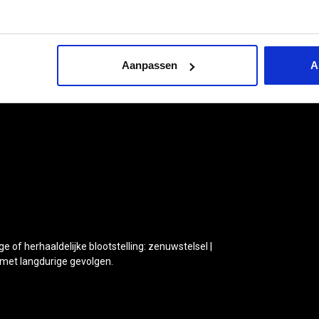
34053000
79.00.G17216
Aanpassen
A
 of herhaaldelijke blootstelling: zenuwstelsel |
 met langdurige gevolgen.