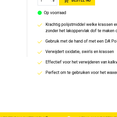
BESTEL NU
Sierlijsten & Rubbers
Edelmetalen & Chroom
Op voorraad
Krachtig polijstmiddel welke krassen en
zonder het lakoppervlak dof te maken o
Gebruik met de hand of met een DA Pol
Verwijdert oxidatie, swirls en krassen
Effectief voor het verwijderen van kalk
Perfect om te gebruiken voor het waxe