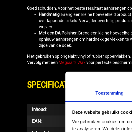
Goed schudden. Voor het beste resultaat aanbrengen op 
Handmatig:
Breng een kleine hoeveelheid product
overlappende cirkels. Verwijder overtollig produc
wrijven.
Met een DA Polisher:
Breng een kleine hoeveelheid
opnieuw aanbrengen om hardnekkige vlekken te ve
zijde van de doek.
Niet gebruiken op ongelakt vinyl of rubber oppervlakken.
Vervolg met een
Meguiar’s Wax
voor perfecte beschermi
SPECIFICATIES
Toestemming
Inhoud:
Deze website gebruikt cook
EAN:
We gebruiken cookies om cont
te analyseren. We delen infor