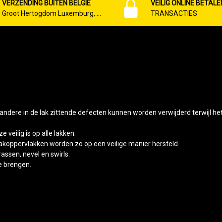
VERZENDING BUITEN BELGIË
VEILIG ONLINE BETALE
Groot Hertogdom Luxemburg, …
TRANSACTIES
ndere in de lak zittende defecten kunnen worden verwijderd terwijl het 
eilig is op alle lakken.
akoppervlakken worden zo op een veilige manier hersteld.
rassen, nevel en swirls.
e brengen.