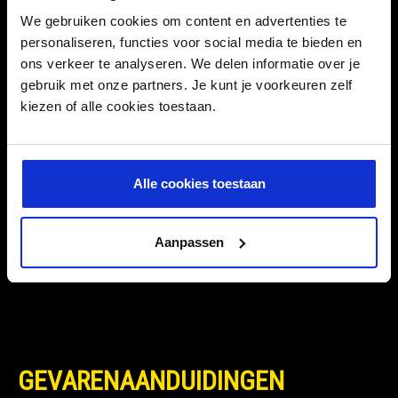
Kan ook als stand-alone bescherming aangebracht worden.
We gebruiken cookies om content en advertenties te
personaliseren, functies voor social media te bieden en
ons verkeer te analyseren. We delen informatie over je
SPECIFICATIES
gebruik met onze partners. Je kunt je voorkeuren zelf
kiezen of alle cookies toestaan.
Inhoud:
946 ml
Alle cookies toestaan
EAN:
070382015213
Intrastat:
34053000
Aanpassen
SKU:
79.00.M79932
GEVARENAANDUIDINGEN