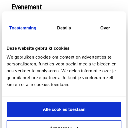
Evenement
Nom de l'événement *
Toestemming
Details
Over
Date de l'événement *
Deze website gebruikt cookies
Moet minstens nog 45 dagen verwijderd zijn
We gebruiken cookies om content en advertenties te
personaliseren, functies voor social media te bieden en
Lieu de l'événement *
ons verkeer te analyseren. We delen informatie over je
gebruik met onze partners. Je kunt je voorkeuren zelf
kiezen of alle cookies toestaan.
Type de voitures qui sont attendus *
Tuning
HotRod
Alle cookies toestaan
Luxe
Classic
Tous les types