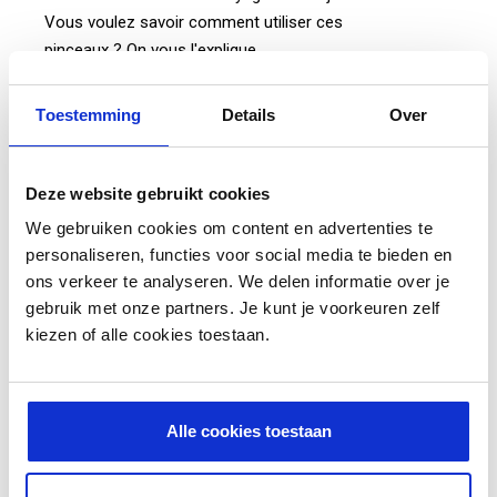
Vous voulez savoir comment utiliser ces
pinceaux ? On vous l'explique.
Qu'est-ce qu'une brosse
Toestemming
Details
Over
circulaire ?
Deze website gebruikt cookies
Une brosse à jantes est une brosse conçue pour
We gebruiken cookies om content en advertenties te
nettoyer vos jantes. La forme spéciale de ces
personaliseren, functies voor social media te bieden en
brosses facilite le passage entre et derrière les
ons verkeer te analyseren. We delen informatie over je
jantes, de sorte qu'elles ont non seulement l'air
gebruik met onze partners. Je kunt je voorkeuren zelf
propres, mais aussi vraiment propres. Ces
kiezen of alle cookies toestaan.
pinceaux se présentent sous différentes formes
et tailles. Par exemple, vous pouvez opter pour
une brosse circulaire allongée à poils doux en
Alle cookies toestaan
laine torsadée, disponible en taille moyenne ou
grande, mais aussi une qui a un angle de 45