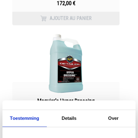
172,00 €
AJOUTER AU PANIER
Meguiar's Hyper Dressing
Toestemming
Details
Over
154,95 €