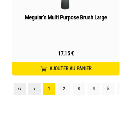
Meguiar's Multi Purpose Brush Large
17,15 €
AJOUTER AU PANIER
1
2
3
4
5