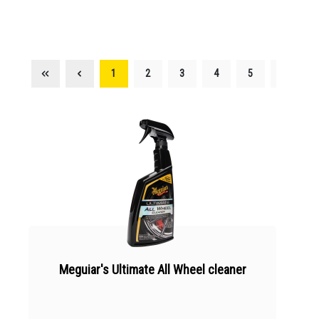
1
2
3
4
5
Meguiar's Ultimate All Wheel cleaner