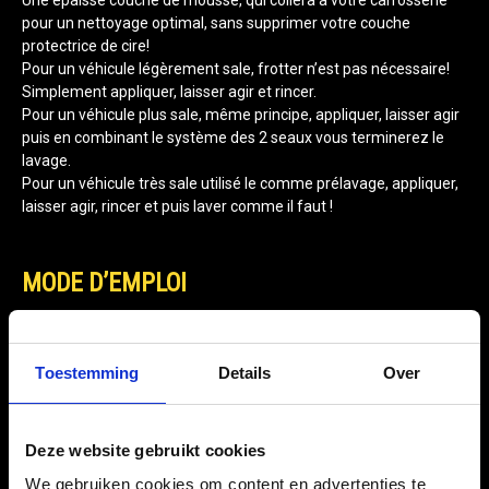
Une épaisse couche de mousse, qui collera à votre carrosserie
pour un nettoyage optimal, sans supprimer votre couche
protectrice de cire!
Pour un véhicule légèrement sale, frotter n’est pas nécessaire!
Simplement appliquer, laisser agir et rincer.
Pour un véhicule plus sale, même principe, appliquer, laisser agir
puis en combinant le système des 2 seaux vous terminerez le
lavage.
Pour un véhicule très sale utilisé le comme prélavage, appliquer,
laisser agir, rincer et puis laver comme il faut !
MODE D’EMPLOI
BIEN AGITER.
S’assurer que le véhicule est à l’ombre et que la
carrosserie est froide.
Toestemming
Details
Over
Mélanger 1 volume de Ultimate Snow Foam –
Shampooing pour Canon à Mousse avec 5 volumes d’eau
chaude dans le réservoir de votre canon à mousse.
Deze website gebruikt cookies
Rincer le véhicule avec un jet d’eau puissant afin d’éliminer
We gebruiken cookies om content en advertenties te
les saletés non incrustées.