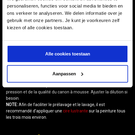
En commençant par le bas, pulvériser Ultimate Snow
personaliseren, functies voor social media te bieden en
Foam sur l’ensemble du véhicule. Laisser la mousse agir et
ons verkeer te analyseren. We delen informatie over je
s’écouler. Ne pas laisser sécher.
gebruik met onze partners. Je kunt je voorkeuren zelf
En commençant par le bas, rincer méticuleusement avec
kiezen of alle cookies toestaan.
un jet fort, idéalement avec un jet haute pression.
Effectuer ensuite un lavage à la main avec un
shampooing automobile comme le Shampooing Ultime à
l’aide du
Gant de lavage Ultime
et la technique des 2
seaux
Alle cookies toestaan
Meguiar’s
.
Sécher le véhicule avec
l’Absorbeur Magnétique
ou
la
Serviette de Séchage Ultra absorbante
.
Aanpassen
CONSEILS:
Privilégier un nettoyeur haute pression pour utiliser le
canon à mousse. La qualité de la mousse varie en fonction de la
pression et de la qualité du canon à mousse. Ajuster la dilution si
besoin.
NOTE:
Afin de faciliter le prélavage et le lavage, il est
recommandé d’appliquer une
cire lustrante
sur la peinture tous
les trois mois environ.