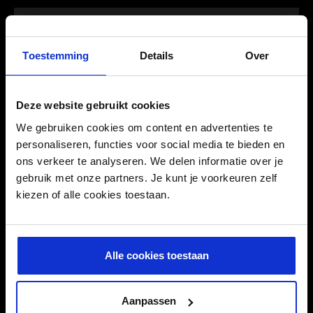
Contenu
425 ml
EAN
0070382014698
Toestemming
Details
Over
Intrastat
34059010
SKU
79.00.G192315EU
Deze website gebruikt cookies
We gebruiken cookies om content en advertenties te
UFI-code
W100-F7JQ-M90H-SY4G
personaliseren, functies voor social media te bieden en
ons verkeer te analyseren. We delen informatie over je
gebruik met onze partners. Je kunt je voorkeuren zelf
kiezen of alle cookies toestaan.
MENTIONS DE DANGER
Alle cookies toestaan
Aanpassen