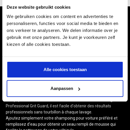
Deze website gebruikt cookies
We gebruiken cookies om content en advertenties te
personaliseren, functies voor social media te bieden en
ons verkeer te analyseren. We delen informatie over je
DESCRIPTION
gebruik met onze partners. Je kunt je voorkeuren zelf
kiezen of alle cookies toestaan.
Le seau de lavage jaune de 5 gallons (19 litres) de Meguiar’s est
un seau de lavage de voiture robuste fabriqué à partir de
Alle cookies toestaan
plastique résistant et durable, prêt pour tout travail de lavage,
que vous soyez un détaillant professionnel ou un passionné de
détails.
Ce seau de 5 gallons est conçu avec une poignée en acier
Aanpassen
robuste et une poignée en plastique moulé.
Conçu pour fonctionner main dans la main avec notre Meguiar's
Professional Grit Guard, il est facile d'obtenir des résultats
professionnels sans tourbillon à chaque lavage.
Ajoutez simplement votre shampoing pour voiture préféré et
remplissez d'eau pour obtenir un seau rempli de mousse qui