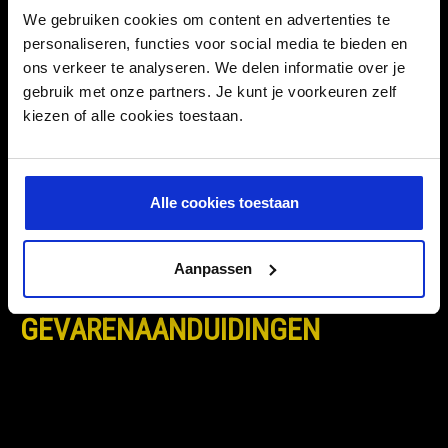
We gebruiken cookies om content en advertenties te
Inhoud:
18.93 L
personaliseren, functies voor social media te bieden en
ons verkeer te analyseren. We delen informatie over je
EAN:
gebruik met onze partners. Je kunt je voorkeuren zelf
Intrastat:
34029090
kiezen of alle cookies toestaan.
SKU:
79.00.D10105
UFI-code:
U09R-1C7U-R60V-PU08
Alle cookies toestaan
Aanpassen
GEVARENAANDUIDINGEN