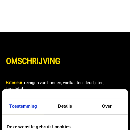
OMSCHRIJVING
Exterieur:
reinigen van banden, wielkasten, deurlijsten,
kunststof,...
Interieur:
reinigen van tapijten, stoffen zetels, dakhemels,
dashboard,...
Toestemming
Details
Over
Actief schuim haalt het vuil naar boven
SPECIFICATIES
Deze website gebruikt cookies