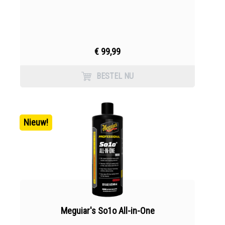
€ 99,99
BESTEL NU
Nieuw!
Meguiar's So1o All-in-One