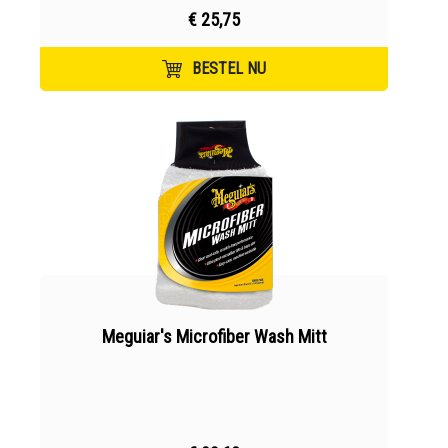
€ 25,75
BESTEL NU
Meguiar's Microfiber Wash Mitt