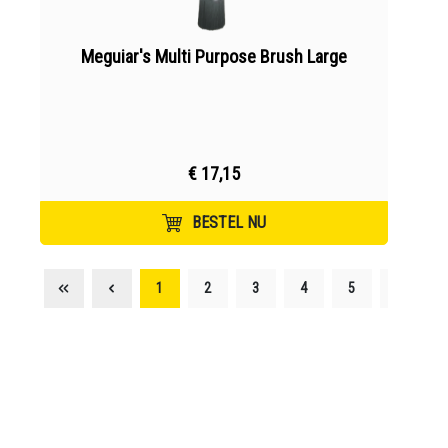
Meguiar's Multi Purpose Brush Large
€ 17,15
BESTEL NU
1
2
3
4
5