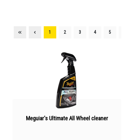
1
2
3
4
5
Meguiar's Ultimate All Wheel cleaner