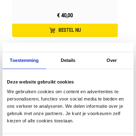
€ 40,00
BESTEL NU
Toestemming
Details
Over
Deze website gebruikt cookies
We gebruiken cookies om content en advertenties te
personaliseren, functies voor social media te bieden en
ons verkeer te analyseren. We delen informatie over je
Meguiar's Ceramic Blue Bucket With Grit
gebruik met onze partners. Je kunt je voorkeuren zelf
Guard + Lid
kiezen of alle cookies toestaan.