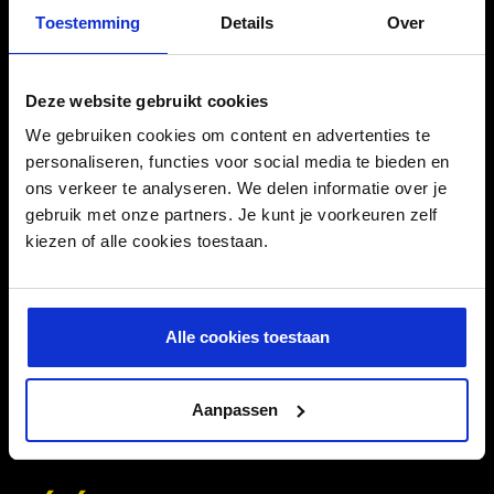
Toestemming
Details
Over
SKU
79.00.G7016
Deze website gebruikt cookies
We gebruiken cookies om content en advertenties te
personaliseren, functies voor social media te bieden en
MENTIONS DE DANGER
ons verkeer te analyseren. We delen informatie over je
gebruik met onze partners. Je kunt je voorkeuren zelf
kiezen of alle cookies toestaan.
H315 - Provoque une irritation cutanée.
Alle cookies toestaan
H373 - Risque présumé d'effets graves pour les organes à la
suite d'expositions répétées ou d'une exposition prolongée:
système nerveux |
Aanpassen
EUH208 - Peut produire une réaction allergique.