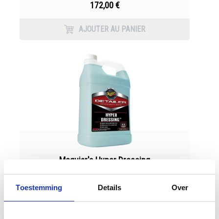
172,00 €
AJOUTER AU PANIER
Meguiar's Hyper Dressing
Toestemming
Details
Over
154,95 €