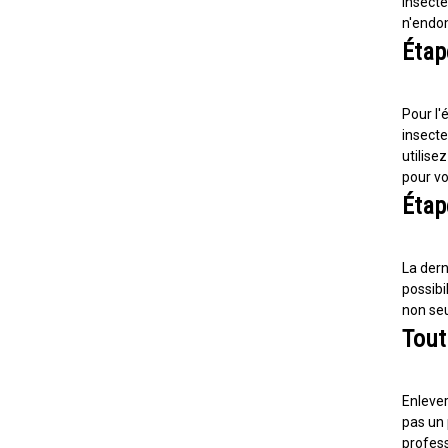
insecte
n'endo
Étap
Pour l'
insecte
utilise
pour vo
Étape
La dern
possibi
non seu
Tout
Enlever
pas un 
profess