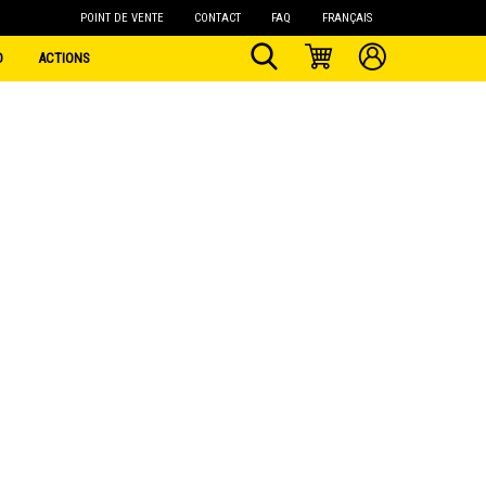
POINT DE VENTE
CONTACT
FAQ
FRANÇAIS
O
ACTIONS
Protection
Désodorisants
Cires
Coatings