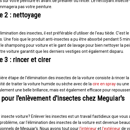
s sur votre peinture et avant de prélaver ou rincer. Le nettoyant insecte 
mmagera pas votre peinture.
e 2 : nettoyage
élimination des insectes, il est préférable d'utiliser de l'eau tiède. C'est 
s. Une fois que le produit anti-insectes a pu être absorbé pendant 5 minut
z le shampoing pour voiture et le gant de lavage pour bien nettoyer la 
tre voiture garantit que les derniers vestiges ont également disparu.
 3 : rincer et cirer
ière étape de l'élimination des insectes de la voiture consiste à rincer la 
lité de traiter la voiture humide ou sèche avec de la
cire en spray
ou une c
lement une belle brillance, mais est également efficace pour repousser 
 pour l'enlèvement d'insectes chez Meguiar's
 insecte voiture? Enlever les insectes est un travail fastidieux que vous a
problème, car l'élimination des insectes de la voiture est devenue beauc
ionnels de Meguiar’s. Nous avons tout pour
l'intérieur
et
l'extérieur
de vo