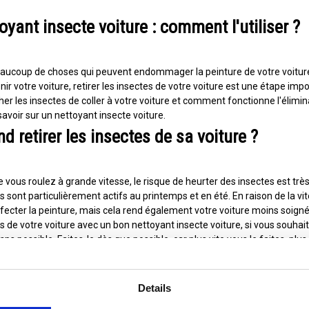
oyant insecte voiture : comment l'utiliser ?
beaucoup de choses qui peuvent endommager la peinture de votre voiture,
nir votre voiture, retirer les insectes de votre voiture est une étape 
r les insectes de coller à votre voiture et comment fonctionne l'élimi
avoir sur un nettoyant insecte voiture.
d retirer les insectes de sa voiture ?
 vous roulez à grande vitesse, le risque de heurter des insectes est tr
s sont particulièrement actifs au printemps et en été. En raison de la vite
fecter la peinture, mais cela rend également votre voiture moins soignée.
s de votre voiture avec un bon nettoyant insecte voiture, si vous souhait
ps possible. Faites-le dès que possible, car plus vite vous le faites, plus i
.
ent éviter les insectes sur votre voiture ?
Details