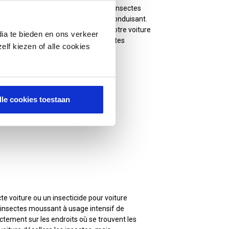
'avez pas à vous soucier autant des insectes
vitable que vous les rencontriez en conduisant.
iture ? Choisissez alors de traiter votre voiture
ia te bieden en ons verkeer
mais garantit également que les insectes
elf kiezen of alle cookies
er les insectes de la voiture.
lle cookies toestaan
in nombre de produits :
cte voiture ou un insecticide pour voiture
d’insectes moussant à usage intensif de
ctement sur les endroits où se trouvent les