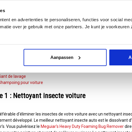
 utiliser un nettoyant insecte voiture? En automne et en hiver, vous n
ies
re voiture, mais pendant la haute saison des insectes, il est presque iné
 voulez pas utiliser un nettoyant insecte voiture chaque fois sur votre vo
ent en advertenties te personaliseren, functies voor social med
e la
cire
. Une bonne cire sert de couche protectrice pour votre voiture, 
matie over je gebruik met onze partners. Je kunt je voorkeuren z
t moins facilement. De cette façon, vous passez moins de temps à enlev
ent enlever les insectes d'une voiture ?
Aanpassen
A
 allez retirer les insectes de votre voiture, vous aurez besoin d'un certa
Nettoyant insecte voiture
Eau chaude
Gant de lavage
Shampoing pour voiture
e 1 : Nettoyant insecte voiture
préférable d'éliminer les insectes de votre voiture avec un nettoyant inse
ement développé. Le meilleur nettoyant insecte auto est le dissolvant 
’s. Vous pulvérisez le
Meguiar's Heavy Duty Foaming Bug Remover
dire