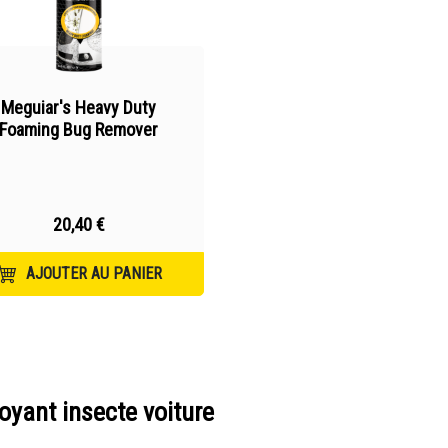
Moulures & Caoutchouc
Métaux & Chrome
Meguiar's Heavy Duty
Foaming Bug Remover
20,40 €
AJOUTER AU PANIER
oyant insecte voiture