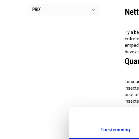
PRIX
Nett
Il y a 
entrete
empêche
devez s
Quan
Lorsque
insecte
peut af
insecte
longtem
voiture
Comm
Toestemming