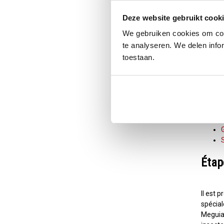
Comment
Deze website gebruikt cook
sur vot
Vous ne
We gebruiken cookies om cont
avec d
te analyseren. We delen infor
adhèren
toestaan.
Comm
Si vous
Étap
Il est 
spécial
Meguiar