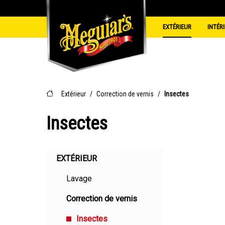
EXTÉRIEUR
INTÉR
Lavage
Textile
Moussant
Shampooing
Gants de Lavage
Extérieur
/
Correction de vernis
/
Insectes
Essuies de Sécha
Seaux
Insectes
Nettoyant Jantes
Brosses à Jantes
Entretien
EXTÉRIEUR
Detailers
Lavage
Cires en Spray
Correction de vernis
Insectes