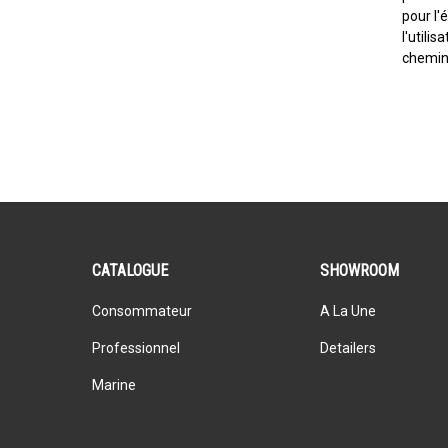
pour l'
l'utili
chemin
CATALOGUE
SHOWROOM
Consommateur
A La Une
Professionnel
Detailers
Marine