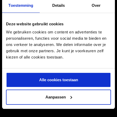
puissant. Essuyer avec une serviette. Appliquer ensuite
Toestemming
Details
Over
l’Embelliseur Moteur Meguiar’s pour apporter à votre moteur
éclat et protection.
NOTES : Couvrir les appareillages électroniques. Lire les
instructions du constructeur avant usage.
Deze website gebruikt cookies
We gebruiken cookies om content en advertenties te
personaliseren, functies voor social media te bieden en
CARACTÉRISTIQUES
ons verkeer te analyseren. We delen informatie over je
gebruik met onze partners. Je kunt je voorkeuren zelf
kiezen of alle cookies toestaan.
Contenu
473 ml
EAN
0070382148164
Alle cookies toestaan
Intrastat
34022051
SKU
79.00.G14816
Aanpassen