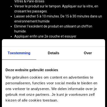
Vitres & Pare-Brises
Verser le produit sur le tampon. Appliquer sur la vitre, en
croisant les passages.
Laisser sécher 5 à 10 minutes. De 15 à 30 minutes dans un
environnement humide
Eliminer l’excèdent de produit en utilisant un chiffon
humide.
Appliquer enfin une 2e couche et essuyer
immédiatement, sans laisser sécher le produit.
Ne pas toucher la surface pendant au moins 1 heure.
Toestemming
Details
Over
CARACTÉRISTIQUES
Deze website gebruikt cookies
We gebruiken cookies om content en advertenties te
personaliseren, functies voor social media te bieden en
Contenu
114 ml
ons verkeer te analyseren. We delen informatie over je
EAN
0070382011659
gebruik met onze partners. Je kunt je voorkeuren zelf
kiezen of alle cookies toestaan.
SKU
79.00.G8504