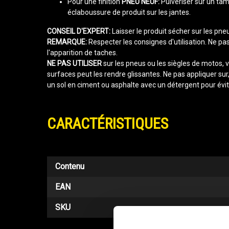
Pour une finition
PNEU NEUF:
Pulvériser sur un tamp
éclaboussure de produit sur les jantes.
CONSEIL D'EXPERT:
Laisser le produit sécher sur les pn
REMARQUE:
Respecter les consignes d'utilisation. Ne pa
l'apparition de taches.
NE PAS UTILISER
sur les pneus ou les siègles de motos, v
surfaces peut les rendre glissantes. Ne pas appliquer sur
un sol en ciment ou asphalte avec un détergent pour éviter
CARACTÉRISTIQUES
Contenu
EAN
SKU