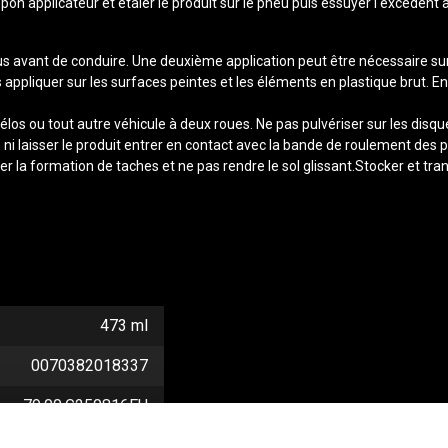
on applicateur et étaler le produit sur le pneu puis essuyer l'excédent à
eus avant de conduire. Une deuxième application peut être nécessaire su
s appliquer sur les surfaces peintes et les éléments en plastique brut. 
élos ou tout autre véhicule à deux roues. Ne pas pulvériser sur les disqu
, ni laisser le produit entrer en contact avec la bande de roulement des
 la formation de taches et ne pas rendre le sol glissant.Stocker et trans
473 ml
0070382018337
79.00.G250816EU