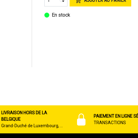
AJOUTER AU PANIER
Moulures & Caoutchouc
Métaux & Chrome
En stock
LIVRAISON HORS DE LA
PAIEMENT EN LIGNE S
BELGIQUE
TRANSACTIONS
Grand-Duché de Luxembourg, …