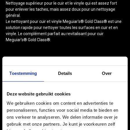
Nettoyage supérieur pour le cuir et le vinyle qui est assez fort
pour enlever les taches, mais assez doux pour un nettoyage
général.
Le nettoyant pour cuir et vinyle Meguiar's® Gold Class® est une
solution rapide pour nettoyer toutes les surfaces en cuir et en
vinyle. Le complément parfait au revitalisant pour cuir
Meguiar's® Gold Class®.
Toestemming
Details
Over
MODE D’EMPLOI
Bien agiter. Appliquer sur une surface froide.
Deze website gebruikt cookies
Tester la tenue des couleurs sur un endroit discret.
We gebruiken cookies om content en advertenties te
Pulvériser le produit sur un chiffon sec et frotter sur la
personaliseren, functies voor social media te bieden en
surface à nettoyer.
Essuyer l’excédent avec un chiffon propre.
ons verkeer te analyseren. We delen informatie over je
gebruik met onze partners. Je kunt je voorkeuren zelf
Note:
Certaines taches coriaces peuvent nécessiter plusieurs