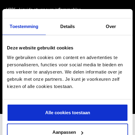
H226 - Liquide et vapeurs inflammables.
H319 - Provoque une sévère irritation des yeux.
H315 - Provoque une irritation cutanée.
Toestemming
Details
Over
TÉLÉCHARGEMENTS
Deze website gebruikt cookies
We gebruiken cookies om content en advertenties te
personaliseren, functies voor social media te bieden en
Consignes de sécurité
ons verkeer te analyseren. We delen informatie over je
gebruik met onze partners. Je kunt je voorkeuren zelf
kiezen of alle cookies toestaan.
Alle cookies toestaan
Aanpassen